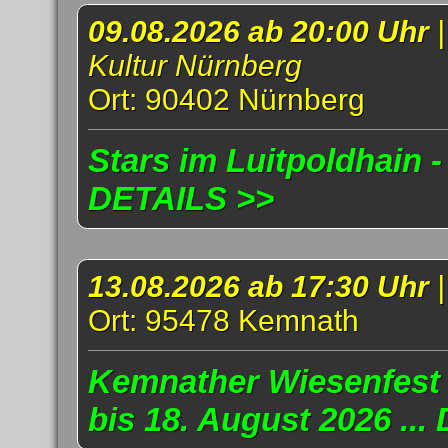
09.08.2026 ab 20:00 Uhr
Kultur Nürnberg
Ort: 90402 Nürnberg
Stars im Luitpoldhain -
DETAILS >>
13.08.2026 ab 17:30 Uhr
Ort: 95478 Kemnath
Kemnather Wiesenfest 
bis 18. August 2026 ..