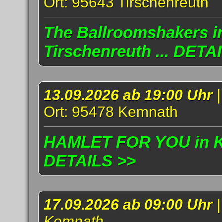
Ort: 95643 Tirschenreuth
The Ballroomshakers i
Tirschenreuth ... DETA
13.09.2026 ab 19:00 Uhr
Ort: 95478 Kemnath
HAMLET FOR YOU in Ke
DETAILS >>
17.09.2026 ab 09:00 Uhr
Kemnath