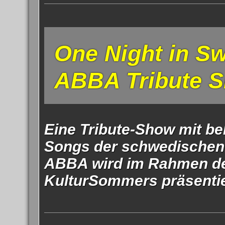
Impress
Datenschutzer
One Night in S
ABBA Tribute 
Eine Tribute-Show mit b
Songs der schwedische
ABBA wird im Rahmen d
KulturSommers präsentie