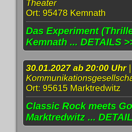
Theater
Ort: 95478 Kemnath
Das Experiment (Thrille
Kemnath ... DETAILS >
30.01.2027 ab 20:00 Uhr
Kommunikationsgesellscha
Ort: 95615 Marktredwitz
Classic Rock meets Go
Marktredwitz ... DETAI