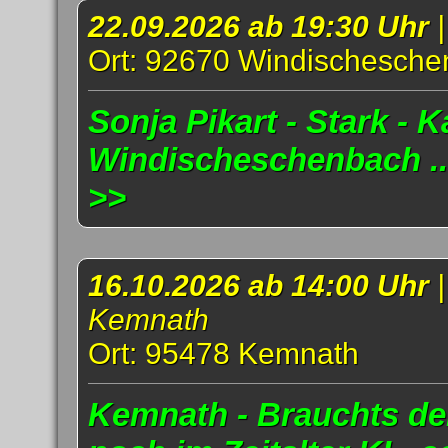
22.09.2026 ab 19:30 Uhr
Ort: 92670 Windischesch
Sonja Pikart - Stark - K
Windischeschenbach .
>>
16.10.2026 ab 14:00 Uhr
Kemnath
Ort: 95478 Kemnath
Kemnath - Brauchts d