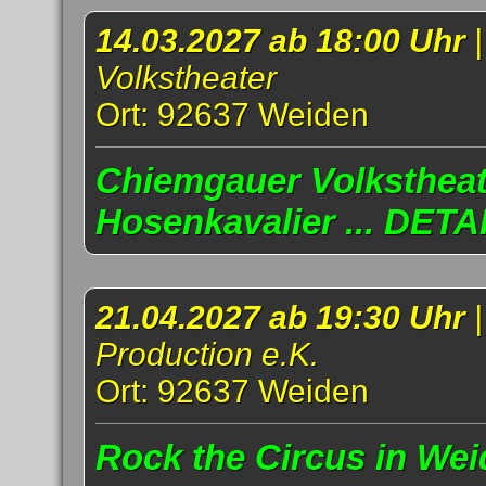
14.03.2027 ab 18:00 Uhr
Volkstheater
Ort: 92637 Weiden
Chiemgauer Volkstheat
Hosenkavalier ... DETA
21.04.2027 ab 19:30 Uhr
Production e.K.
Ort: 92637 Weiden
Rock the Circus in Weid