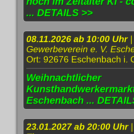
noch im Zeitalter KI - 
... DETAILS >>
08.11.2026 ab 10:00 Uhr
|
Gewerbeverein e. V. Esch
Ort: 92676 Eschenbach i. 
Weihnachtlicher
Kunsthandwerkermarkt
Eschenbach ... DETAIL
23.01.2027 ab 20:00 Uhr