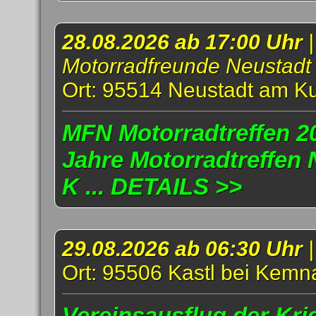
28.08.2026 ab 17:00 Uhr
|
Motorradfreunde Neustadt
Ort: 95514 Neustadt am K
MFN Motorradtreffen 20
Jahre Motorradtreffen
K ... DETAILS >>
29.08.2026 ab 06:30 Uhr
Ort: 95506 Kastl bei Kemn
Vereinsausflug der Kri