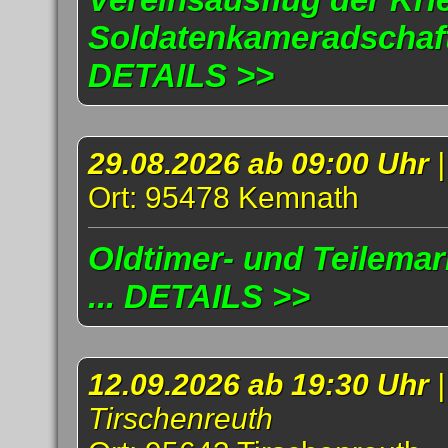
Soldatenkameradschaft 
DETAILS >>
29.08.2026 ab 09:00 Uhr
Ort: 95478 Kemnath
Oldtimer- und Teilema
... DETAILS >>
12.09.2026 ab 19:30 Uhr
Tirschenreuth