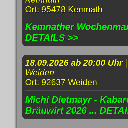
Ort: 95478 Kemnath
Kemnather Wochenmark
DETAILS >>
18.09.2026 ab 20:00 Uhr
Weiden
Ort: 92637 Weiden
Michi Dietmayr - Kabar
Bräuwirt 2026 ... DETA